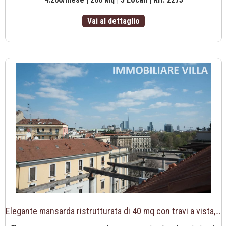
Vai al dettaglio
Elegante mansarda ristrutturata di 40 mq con travi a vista, con vista sull’Arco della Pace e Parco Sempione.